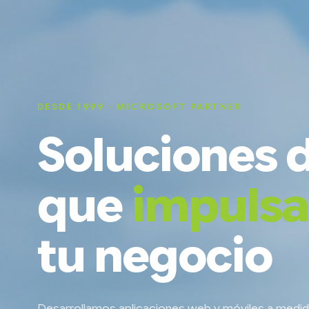
DESDE 1999 · MICROSOFT PARTNER
Soluciones d
que
impuls
tu negocio
Desarrollamos aplicaciones web y móviles a medi