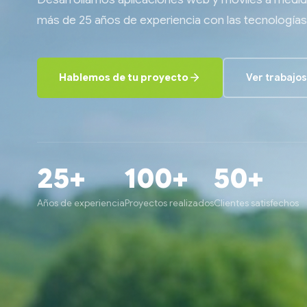
más de 25 años de experiencia con las tecnología
Hablemos de tu proyecto
Ver trabajos
25+
100+
50+
Años de experiencia
Proyectos realizados
Clientes satisfechos