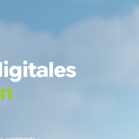
igitales
an
da, combinando